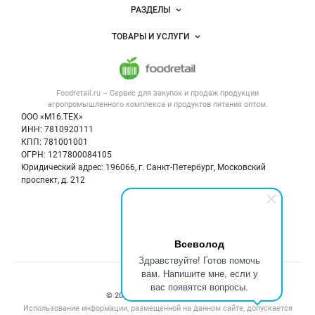
Новости Foodretail.ru
РАЗДЕЛЫ
Услуги и цены
Объявления
ТОВАРЫ И УСЛУГИ
Размещение рекламы
Каталог компаний
Напитки, соки, вода
Публичная оферта
Новости рынка
Услуги
Контактная информация
Форум
Foodretail.ru – Сервис для закупок и продаж
продукции
Оборудование для пищепрома
Политика обработки персональных данных
Вакансии
агропромышленного комплекса и продуктов питания
оптом.
Тара и упаковка
Для СМИ
ООО «М16.ТЕХ»
Блог
ИНН: 7810920111
Б/у оборудование
КПП: 781001001
Вакансии
ОГРН: 1217800084105
Юридический адрес: 196066, г. Санкт-Петербург, Московский
Информация о компаниях
проспект, д. 212
Карта объявлений
Мы в соцсетях:
Всеволод
Здравствуйте! Готов помочь
вам. Напишите мне, если у
Счетчики, авторское право, логотипы
вас появятся вопросы.
© 2008‑2026 ООО “М16.Тех”.
Использование информации, размещенной на данном сайте, допускается