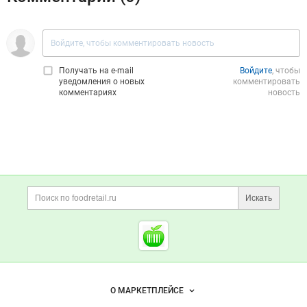
Получать на e‑mail
Войдите
, чтобы
уведомления о новых
комментировать
комментариях
новость
Дополнительная информация
Поиск по сайту и ссы
Искать
Cсылки на полезные проект
Foodretail.ru
— продукты
питания
Важные разделы и контакты
Навигация по сайту
О МАРКЕТПЛЕЙСЕ