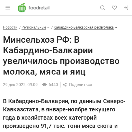
Раздел навигации по сайту foodretail.r
Минсельхоз РФ: В Кабардино-
Новости
Разделы
Новости
Региональные
Кабардино-Балкарская республика
Минсельхоз РФ: В
Кабардино-Балкарии
увеличилось производство
молока, мяса и яиц
29 дек 2022, 09:09
6440
В Кабардино-Балкарии, по данным Северо-
Кавказстата, в январе-ноябре текущего
года в хозяйствах всех категорий
произведено 91,7 тыс. тонн мяса скота и