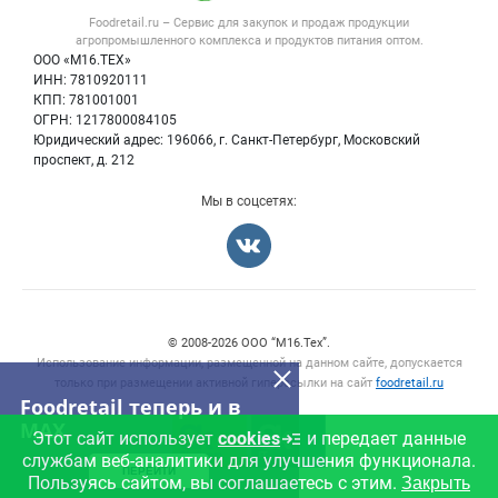
Форум
Foodretail.ru – Сервис для закупок и продаж
продукции
Оборудование для пищепрома
Политика обработки персональных данных
Вакансии
агропромышленного комплекса и продуктов питания
оптом.
Тара и упаковка
Для СМИ
ООО «М16.ТЕХ»
Блог
ИНН: 7810920111
Б/у оборудование
КПП: 781001001
Вакансии
ОГРН: 1217800084105
Юридический адрес: 196066, г. Санкт-Петербург, Московский
Информация о компаниях
проспект, д. 212
Карта объявлений
Мы в соцсетях:
Счетчики, авторское право, логотипы
© 2008‑2026 ООО “М16.Тех”.
Использование информации, размещенной на данном сайте, допускается
только при размещении активной гиперссылки на сайт
foodretail.ru
Foodretail теперь и в
MAX
Этот сайт использует
cookies
и передает данные
службам веб-аналитики для улучшения функционала.
ПЕРЕЙТИ
Пользуясь сайтом, вы соглашаетесь с этим.
Закрыть