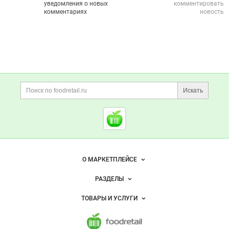
уведомления о новых
комментировать
комментариях
новость
Дополнительная информация
Поиск по сайту и ссы
Искать
Cсылки на полезные проект
Foodretail.ru
— продукты
питания
Важные разделы и контакты
Навигация по сайту
О МАРКЕТПЛЕЙСЕ
Новости Foodretail.ru
РАЗДЕЛЫ
Услуги и цены
Объявления
ТОВАРЫ И УСЛУГИ
Размещение рекламы
Каталог компаний
Напитки, соки, вода
Публичная оферта
Новости рынка
Услуги
Контактная информация